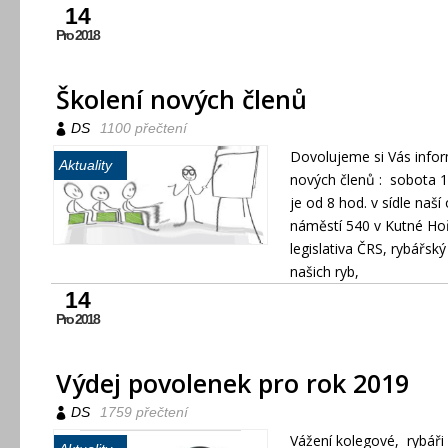
14
Pro 2018
Školení nových členů
DS
1100 přečtení
Dovolujeme si Vás infor
Aktuality
nových členů : sobota 1
je od 8 hod. v sídle naš
náměstí 540 v Kutné Ho
legislativa ČRS, rybářský
našich ryb,
14
Pro 2018
Výdej povolenek pro rok 2019
DS
1759 přečtení
Vážení kolegové, rybáři