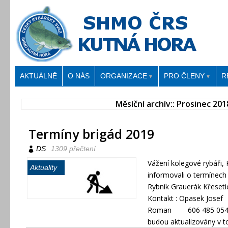
AKTUÁLNĚ
O NÁS
ORGANIZACE
PRO ČLENY
R
▼
▼
Měsíční archív::
Prosinec 201
Termíny brigád 2019
DS
1309 přečtení
Vážení kolegové rybáři,
Aktuality
informovali o termínech 
Rybník Grauerák Křeset
Kontakt : Opasek Jose
Roman 606 485 054 Vš
budou aktualizovány v 